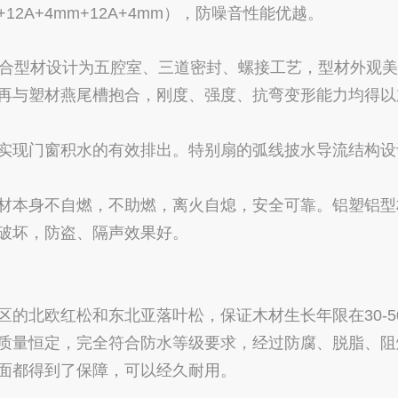
12A+4mm+12A+4mm），防噪音性能优越。
合型材设计为五腔室、三道密封、螺接工艺，型材外观美
再与塑材燕尾槽抱合，刚度、强度、抗弯变形能力均得以
现门窗积水的有效排出。特别扇的弧线披水导流结构设
本身不自燃，不助燃，离火自熄，安全可靠。铝塑铝型
破坏，防盗、隔声效果好。
北欧红松和东北亚落叶松，保证木材生长年限在30-5
质量恒定，完全符合防水等级要求，经过防腐、脱脂、阻
面都得到了保障，可以经久耐用。