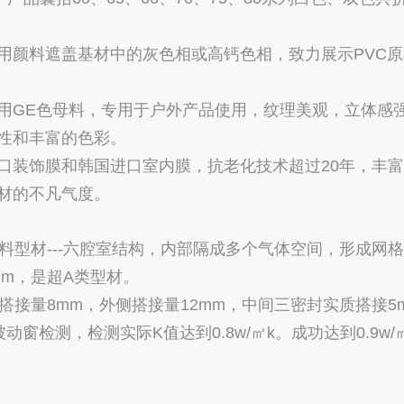
颜料遮盖基材中的灰色相或高钙色相，致力展示PVC原
GE色母料，专用于户外产品使用，纹理美观，立体感
性和丰富的色彩。
装饰膜和韩国进口室内膜，抗老化技术超过20年，丰富
材的不凡气度。
型材---六腔室结构，内部隔成多个气体空间，形成网
mm，是超A类型材。
接量8mm，外侧搭接量12mm，中间三密封实质搭接5
窗检测，检测实际K值达到0.8w/㎡k。成功达到0.9w/