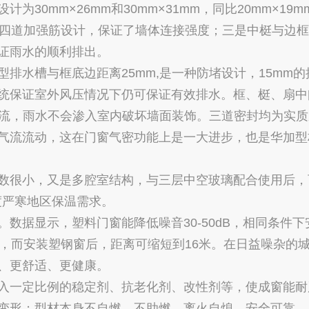
0mm×26mm和30mm×31mm，同比20mm×19m
框四道加强筋设计，保证了墙体连接强度；三是中梃与边
证雨水的顺利排出。
水槽与框底边距离25mm,是一种防堵设计，15mm的
统保证室外风压情况下仍可保证有效排水。框、梃、扇中
自流，雨水不会渗入室内破坏墙面装饰。三道密封均为实
气流流动，这在门窗气密功能上是一大进步，也是华加型
很小，又是多腔室结构，与三层中空玻璃配合使用后，
度严寒地区保温需求。
据显示，塑料门窗能降低噪音30-50dB，相同条件下
米，而安装塑钢窗后，距离可缩短到16米。在日益噪杂的
、更舒适、更健康。
一定比例的稳定剂、抗老化剂、改性剂等，使成窗能耐
变形；型材本身不自燃，不助燃，离火自熄，安全可靠。