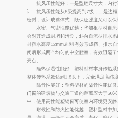
抗风压性能好：一是型腔尺寸大，内衬设计为3
计，抗风压性能从5级提高到7级；二是边
密封，设计成整体式，既保证强度又可以保
水密、气密性能优越：华加框型材自流型排
会对其造成封堵和污染，斜向自流型排水系
封挡水高度12mm,能够有效形成挡、排水
闭后形成两个均匀的中空腔室，有效阻隔了
亮点。
隔热保温性能好：塑料型材本身传热系数
整体传热系数达到1.8以下，完全满足高纬
隔音性能好：塑料型材的隔音性能优良。数
门窗的建筑物与交通干道的距离应大于50
中，使用高性能塑钢窗可使室内环境更安静
耐候性和防火性能优越：塑料型材中加入
暑、潮湿、干燥而不会变质、老化、脆化、