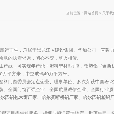
当前位置：
网站首页
>
关于我
5年应运而生，隶属于黑龙江省建设集团。华加公司一直致
余载的执着求索，初心不变，薪火相传。
产线，可实现年产能：塑料型材6万吨，铝塑铝（含断
10万平方米，中空玻璃40万平方米。
料门窗委员会定点企业、理事单位。多次荣获中国著.
牌、全国门窗百强企业、全国质量诚信企业、全国行业质
哈尔滨铝包木窗厂家
、
哈尔滨断桥铝厂家
、
哈尔滨铝塑铝
程项目提供过服务，相继与和记黄埔地产、世茂集团、