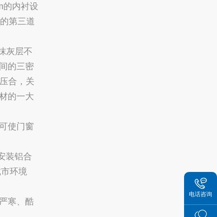
m的内衬设
框的第三道
抹灰层不
间的三密
质压合，关
材的一大
可使门窗
安装铝合
城市环境
电话咨询
严寒、酷