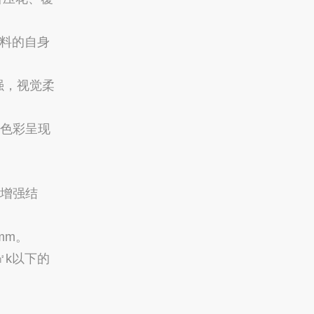
料的自身
强，视觉柔
色彩呈现
格增强结
mm。
㎡k以下的