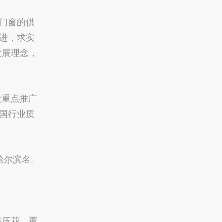
门窗的供
进，求实
发展理念，
设重点推广
国行业质
尔滨名.
挤压花、覆