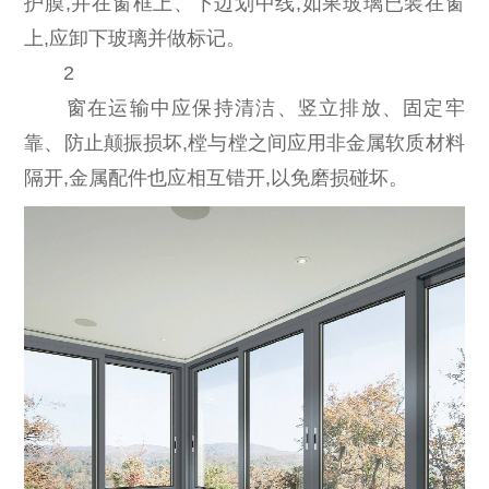
护膜,并在窗框上、下边划中线,如果玻璃已装在窗
上,应卸下玻璃并做标记。
2
窗在运输中应保持清洁、竖立排放、固定牢
靠、防止颠振损坏,樘与樘之间应用非金属软质材料
隔开,金属配件也应相互错开,以免磨损碰坏。