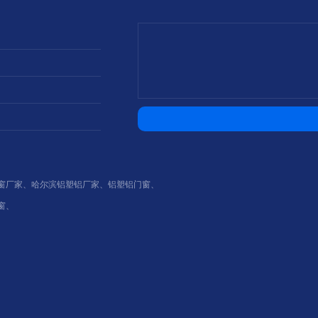
窗厂家
、
哈尔滨铝塑铝厂家
、
铝塑铝门窗
、
窗
、