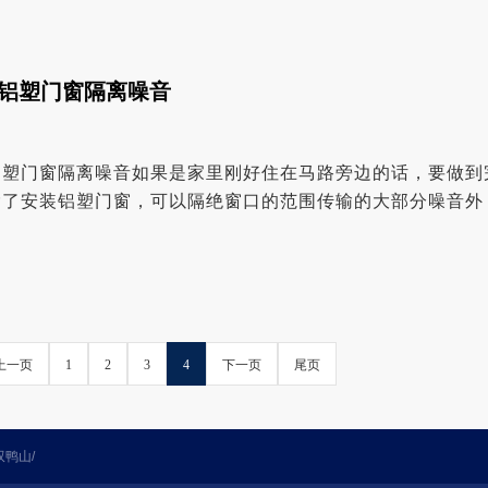
为风吹日晒而变形，质量好的也会因为纱窗里的积累了...
铝塑门窗隔离噪音
铝塑门窗隔离噪音如果是家里刚好住在马路旁边的话，要做到
除了安装铝塑门窗，可以隔绝窗口的范围传输的大部分噪音外
对于墙体也需要做一些改变，哈尔滨铝塑门窗厂家门...
上一页
1
2
3
4
下一页
尾页
双鸭山
/