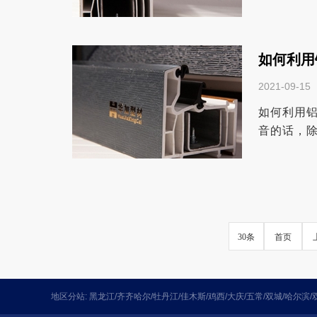
好，可能因
如何利用
2021-09-15
如何利用
音的话，
的隔绝噪音
30条
首页
地区分站:
黑龙江
/
齐齐哈尔
/
牡丹江
/
佳木斯
/
鸡西
/
大庆
/
五常
/
双城
/
哈尔滨
/