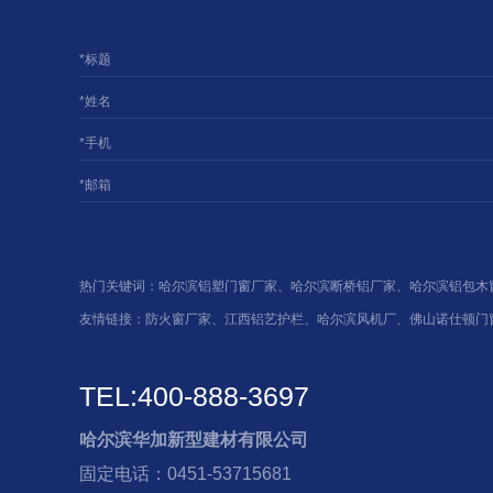
*标题
*姓名
*手机
*邮箱
热门关键词：
哈尔滨铝塑门窗厂家
、
哈尔滨断桥铝厂家
、
哈尔滨铝包木
友情链接：
防火窗厂家
、
江西铝艺护栏
、
哈尔滨风机厂
、
佛山诺仕顿门
TEL:400-888-3697
哈尔滨华加新型建材有限公司
固定电话：0451-53715681