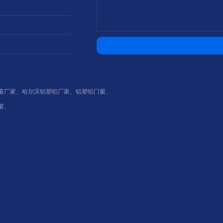
窗厂家
、
哈尔滨铝塑铝厂家
、
铝塑铝门窗
、
窗
、