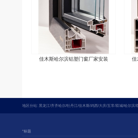
佳木斯哈尔滨铝塑门窗厂家安装
佳
地区分站:
黑龙江
/
齐齐哈尔
/
牡丹江
/
佳木斯
/
鸡西
/
大庆
/
五常
/
双城
/
哈尔滨
/
*标题