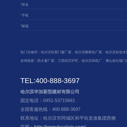
*姓名
*手机
*邮箱
热门关键词：
哈尔滨铝塑门窗厂家
、
哈尔滨断桥铝厂家
、
哈尔滨铝包木
友情链接：
防火窗厂家
、
江西铝艺护栏
、
哈尔滨风机厂
、
佛山诺仕顿门
TEL:400-888-3697
哈尔滨华加新型建材有限公司
固定电话：0451-53715681
全国客服热线：400-888-3697
联系地址：哈尔滨市阿城区和平街龙涤集团西侧
官网：
http://www.huajiajc.com/