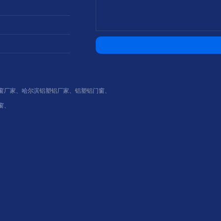
窗厂家
、
哈尔滨铝塑铝厂家
、
铝塑铝门窗
、
窗
、