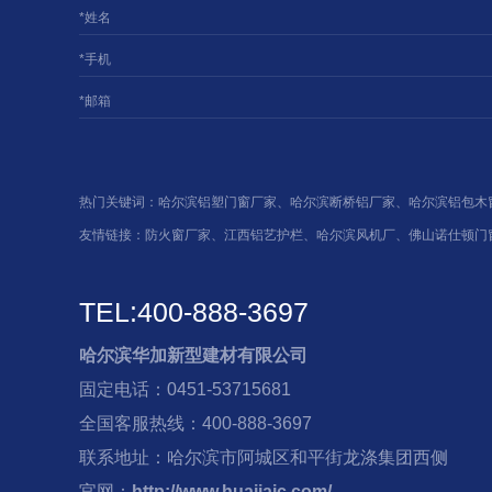
*姓名
*手机
*邮箱
热门关键词：
哈尔滨铝塑门窗厂家
、
哈尔滨断桥铝厂家
、
哈尔滨铝包木
友情链接：
防火窗厂家
、
江西铝艺护栏
、
哈尔滨风机厂
、
佛山诺仕顿门
TEL:400-888-3697
哈尔滨华加新型建材有限公司
固定电话：0451-53715681
全国客服热线：400-888-3697
联系地址：哈尔滨市阿城区和平街龙涤集团西侧
官网：
http://www.huajiajc.com/