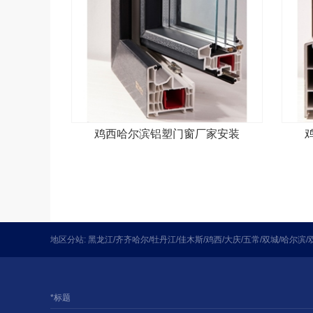
鸡西哈尔滨铝塑门窗厂家安装
地区分站:
黑龙江
/
齐齐哈尔
/
牡丹江
/
佳木斯
/
鸡西
/
大庆
/
五常
/
双城
/
哈尔滨
/
*标题